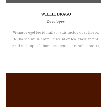
WILLIE DRAGO
Developer
Vivamus eget leo id nulla mattis luctus ut ac libero.
Nulla sed nulla enim. Fusce id ex leo. Class aptent
taciti sociosqu ad litora torquent per conubia nostra,