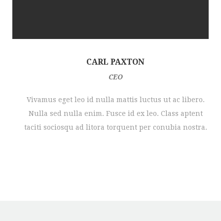
CARL PAXTON
CEO
Vivamus eget leo id nulla mattis luctus ut ac libero.
Nulla sed nulla enim. Fusce id ex leo. Class aptent
taciti sociosqu ad litora torquent per conubia nostra.