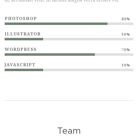
id, accumsan velit. In iaculis magna verra ornare eu.
PHOTOSHOP
80%
ILLUSTRATOR
30%
WORDPRESS
70%
JAVASCRIPT
30%
Team